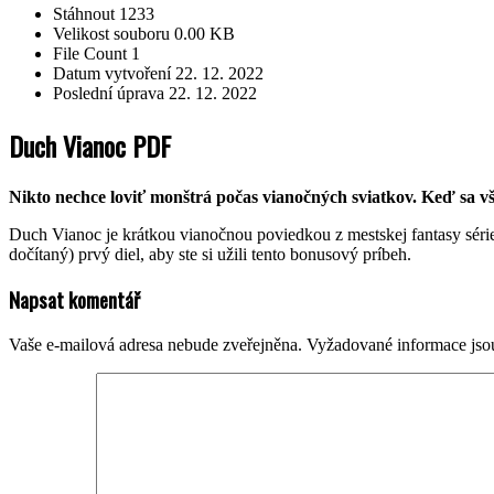
Stáhnout
1233
Velikost souboru
0.00 KB
File Count
1
Datum vytvoření
22. 12. 2022
Poslední úprava
22. 12. 2022
Duch Vianoc PDF
Nikto nechce loviť monštrá počas vianočných sviatkov. Keď sa vš
Duch Vianoc je krátkou vianočnou poviedkou z mestskej fantasy série 
dočítaný) prvý diel, aby ste si užili tento bonusový príbeh.
2022-
Napsat komentář
12-
22
Vaše e-mailová adresa nebude zveřejněna.
Vyžadované informace js