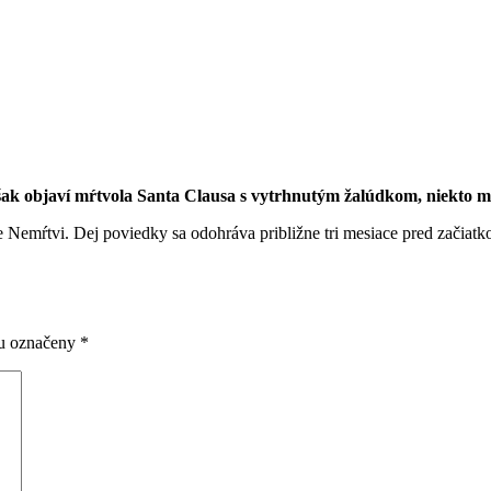
ak objaví mŕtvola Santa Clausa s vytrhnutým žalúdkom, niekto mus
Nemŕtvi. Dej poviedky sa odohráva približne tri mesiace pred začiatko
ou označeny
*