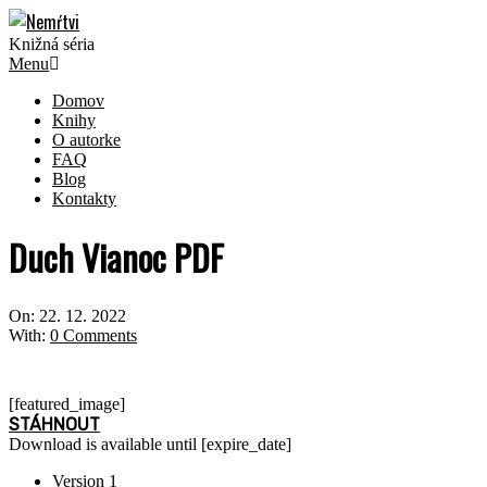
Skip
to
Knižná séria
content
Primary
Menu
Navigation
Domov
Menu
Knihy
O autorke
FAQ
Blog
Kontakty
Duch Vianoc PDF
On:
22. 12. 2022
With:
0 Comments
[featured_image]
STÁHNOUT
Download is available until [expire_date]
Version
1