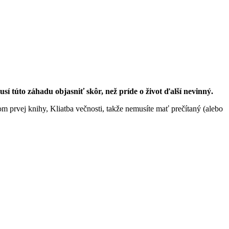
í túto záhadu objasniť skôr, než príde o život ďalší nevinný.
m prvej knihy, Kliatba večnosti, takže nemusíte mať prečítaný (alebo